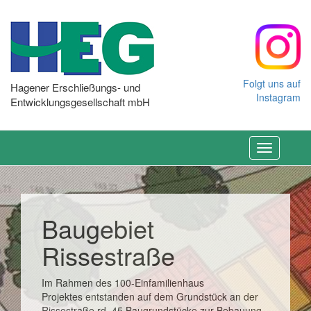
Folgt uns auf
Hagener Erschließungs- und
Instagram
Entwicklungsgesellschaft mbH
Toggle
navigation
Baugebiet
Rissestraße
Im Rahmen des 100-Einfamilienhaus
Projektes entstanden auf dem Grundstück an der
Rissestraße rd. 45 Baugrundstücke zur Bebauung